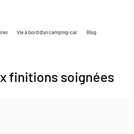
ires
Vie à bord d’un camping-car
Blog
 finitions soignées