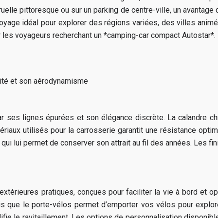
uelle pittoresque ou sur un parking de centre-ville, un avantage
voyage idéal pour explorer des régions variées, des villes an
ur les voyageurs recherchant un *camping-car compact Autostar*.
cité et son aérodynamisme
par ses lignes épurées et son élégance discrète. La calandre c
atériaux utilisés pour la carrosserie garantit une résistance opt
 qui lui permet de conserver son attrait au fil des années. Les fi
térieures pratiques, conçues pour faciliter la vie à bord et op
is que le porte-vélos permet d’emporter vos vélos pour explorer
ifie le ravitaillement. Les options de personnalisation disponibl