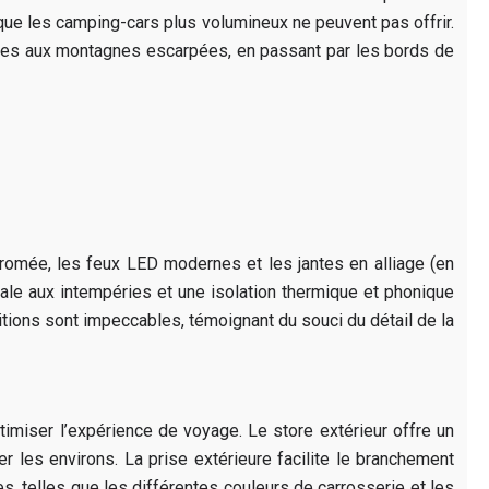
 que les camping-cars plus volumineux ne peuvent pas offrir.
imées aux montagnes escarpées, en passant par les bords de
hromée, les feux LED modernes et les jantes en alliage (en
imale aux intempéries et une isolation thermique et phonique
nitions sont impeccables, témoignant du souci du détail de la
timiser l’expérience de voyage. Le store extérieur offre un
 les environs. La prise extérieure facilite le branchement
es, telles que les différentes couleurs de carrosserie et les