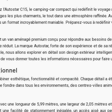
 l’Autostar C15, le camping-car compact qui redéfinit le voyag
ges les plus charmants, le tout dans une atmosphère raffinée. A
ns un format incroyablement maniable. Préparez-vous à redéfinir
est un van aménagé premium conçu pour répondre aux besoins de
duit. La marque Autostar, forte de son expérience et de sa réputa
cle, nous allons explorer en détail son design extérieur intelli
n de vous donner toutes les informations nécessaires pour faire u
tionnel
iner esthétique, fonctionnalité et compacité. Chaque détail a é
e se fondre dans tous les environnements, des centres-villes an
ec une longueur de 5,99 mètres, une largeur de 2,05 mètres et u
une facilité de stationnement inégalée, un accès aisé aux pe