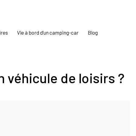
ires
Vie à bord d’un camping-car
Blog
 véhicule de loisirs ?