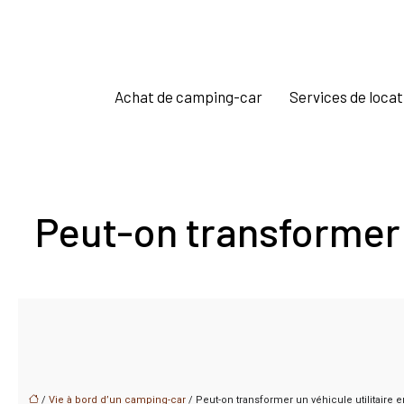
Achat de camping-car
Services de locat
Peut-on transformer u
/
Vie à bord d’un camping-car
/ Peut-on transformer un véhicule utilitaire e