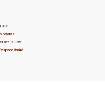
rieur
ns odeurs
t accueillant
l’espace limité