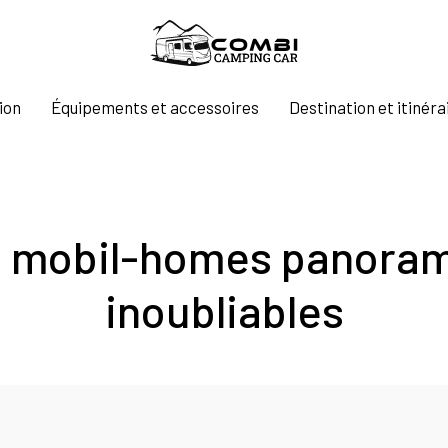
ion
Équipements et accessoires
Destination et itinéra
: mobil-homes panoram
inoubliables