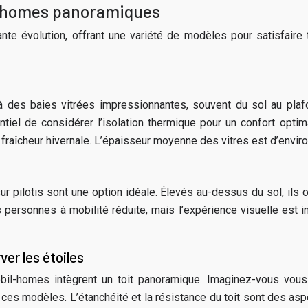
il-homes panoramiques
 évolution, offrant une variété de modèles pour satisfaire 
es baies vitrées impressionnantes, souvent du sol au plafond
ntiel de considérer l’isolation thermique pour un confort opt
la fraîcheur hivernale. L’épaisseur moyenne des vitres est d’env
 pilotis sont une option idéale. Élevés au-dessus du sol, ils o
les personnes à mobilité réduite, mais l’expérience visuelle e
er les étoiles
il-homes intègrent un toit panoramique. Imaginez-vous vous e
r ces modèles. L’étanchéité et la résistance du toit sont des a