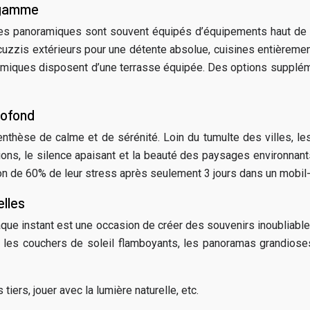
e gamme
mes panoramiques sont souvent équipés d’équipements haut de 
cuzzis extérieurs pour une détente absolue, cuisines entièreme
iques disposent d’une terrasse équipée. Des options suppléme
rofond
enthèse de calme et de sérénité. Loin du tumulte des villes, 
ons, le silence apaisant et la beauté des paysages environnants 
on de 60% de leur stress après seulement 3 jours dans un mobil
lles
aque instant est une occasion de créer des souvenirs inoubliabl
 les couchers de soleil flamboyants, les panoramas grandios
tiers, jouer avec la lumière naturelle, etc.