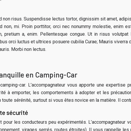
 non risus. Suspendisse lectus tortor, dignissim sit amet, adipis
non, mi. Proin porttitor, orci nec nonummy molestie, enim est
, pretium a, enim. Pellentesque congue. Ut in risus volutpat 
us orci luctus et ultrices posuere cubilia Curae; Mauris viverra 
uris. Morbi non lectus.
tranquille en Camping-Car
 camping-car. L’accompagnateur vous apporte une expertise pr
ité à emporter, les comportements à adopter et les précaution
toute sérénité, surtout si vous êtes novice en la matière. Il con
te sécurité
tout pour les conducteurs peu expérimentés. L’accompagnateur v
tionnement, virages serrés, routes étroites). Il vous rappelle le