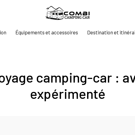
ion
Équipements et accessoires
Destination et itinéra
yage camping-car : av
expérimenté