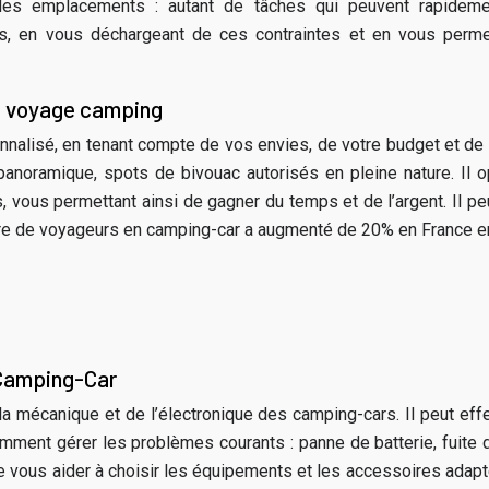
tion des emplacements : autant de tâches qui peuvent rapidem
 en vous déchargeant de ces contraintes et en vous permettan
re voyage camping
nalisé, en tenant compte de vos envies, de votre budget et de la 
anoramique, spots de bivouac autorisés en pleine nature. Il op
 vous permettant ainsi de gagner du temps et de l’argent. Il peut
bre de voyageurs en camping-car a augmenté de 20% en France e
 Camping-Car
écanique et de l’électronique des camping-cars. Il peut effect
omment gérer les problèmes courants : panne de batterie, fuite 
de vous aider à choisir les équipements et les accessoires adap