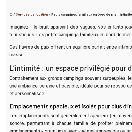
/
Services de location
/ Petits campings familiaux en bord de mer : intimité 
Imaginez : le bruit apaisant des vagues, vos enfants jou
touristiques. Les petits campings familiaux en bord de mer 
Ces havres de paix offrent un équilibre parfait entre intimi
masse.
L’intimité : un espace privilégié pour 
Contrairement aux grands campings souvent surpeuplés, les 
une ambiance sereine et paisible, idéale pour se ressourcer
et personnalisée.
Emplacements spacieux et isolés pour plus d’in
Les emplacements sont généralement spacieux (en moyenne 80
sonore, permettant à chaque famille de profiter plei
emplacements « premium » avec vue mer imprenable ou situat