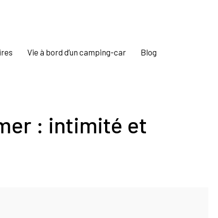
ires
Vie à bord d’un camping-car
Blog
er : intimité et