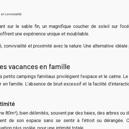
et convivialité
ant sur le sable fin, un magnifique coucher de soleil sur l’
offrent une expérience unique et inoubliable.
té, convivialité et proximité avec la nature. Une alternative idéa
des vacances en famille
petits campings familiaux privilégient l’espace et le calme. Le
 en famille. L’absence de bruit excessif et la facilité d’intera
timité
m²), bien délimités, souvent par des haies, des arbres ou des 
nement de son espace sans se sentir à l’étroit ou dérangé
ion plus isolée, pour une intimité totale.