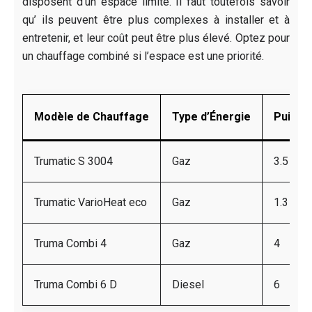
disposent d’un espace limité. Il faut toutefois savoir
qu’ ils peuvent être plus complexes à installer et à
entretenir, et leur coût peut être plus élevé. Optez pour
un chauffage combiné si l’espace est une priorité.
Modèle de Chauffage
Type d’Énergie
Puissa
Trumatic S 3004
Gaz
3.5
Trumatic VarioHeat eco
Gaz
1.3 / 2.
Truma Combi 4
Gaz
4
Truma Combi 6 D
Diesel
6