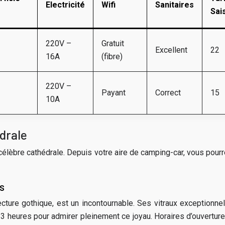
Electricité
Wifi
Sanitaires
Sai
220V –
Gratuit
Excellent
22
16A
(fibre)
220V –
Payant
Correct
15
10A
édrale
a célèbre cathédrale. Depuis votre aire de camping-car, vous pou
s
ecture gothique, est un incontournable. Ses vitraux exceptionnel
 heures pour admirer pleinement ce joyau. Horaires d’ouverture : [