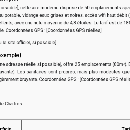
i possible], cette aire moderne dispose de 50 emplacements spaci
u potable, vidange eaux grises et noires, accès wifi haut débit
lents, avec une note moyenne de 4,8 étoiles. Le tarif est de 18€
ille. Coordonnées GPS : [Coordonnées GPS réelles].
le site officiel, si possible]
(exemple)
 une adresse réelle si possible], offre 25 emplacements (80m²). E
ayante). Les sanitaires sont propres, mais plus modestes que ce
e légèrement bruyante. Coordonnées GPS : [Coordonnées GPS réelle
e Chartres :
rficie
Tar