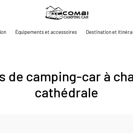
ion
Équipements et accessoires
Destination et itinéra
s de camping-car à char
cathédrale