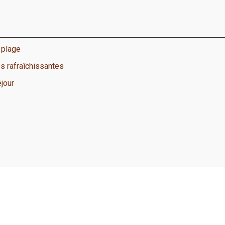
 plage
s rafraîchissantes
éjour