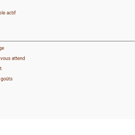
le actif
ge
 vous attend
t
s goûts