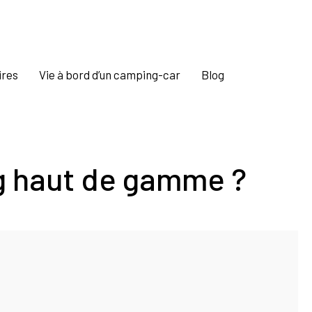
ires
Vie à bord d’un camping-car
Blog
ng haut de gamme ?