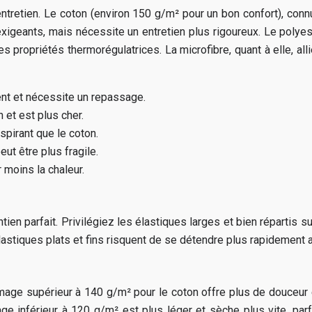
entretien. Le coton (environ 150 g/m² pour un bon confort), connu
exigeants, mais nécessite un entretien plus rigoureux. Le polyes
 propriétés thermorégulatrices. La microfibre, quant à elle, a
ent et nécessite un repassage.
 et est plus cher.
spirant que le coton.
ut être plus fragile.
 moins la chaleur.
en parfait. Privilégiez les élastiques larges et bien répartis s
astiques plats et fins risquent de se détendre plus rapidement 
age supérieur à 140 g/m² pour le coton offre plus de douceur e
ge inférieur à 120 g/m² est plus léger et sèche plus vite, par