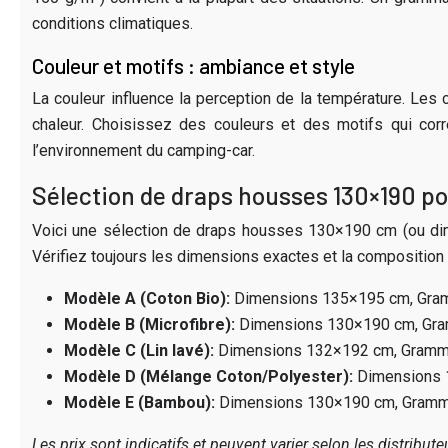
conditions climatiques.
Couleur et motifs : ambiance et style
La couleur influence la perception de la température. Les 
chaleur. Choisissez des couleurs et des motifs qui corr
l’environnement du camping-car.
Sélection de draps housses 130×190 p
Voici une sélection de draps housses 130×190 cm (ou dimen
Vérifiez toujours les dimensions exactes et la composition 
Modèle A (Coton Bio):
Dimensions 135×195 cm, Gramma
Modèle B (Microfibre):
Dimensions 130×190 cm, Gramm
Modèle C (Lin lavé):
Dimensions 132×192 cm, Grammage
Modèle D (Mélange Coton/Polyester):
Dimensions 1
Modèle E (Bambou):
Dimensions 130×190 cm, Grammage
Les prix sont indicatifs et peuvent varier selon les distribut