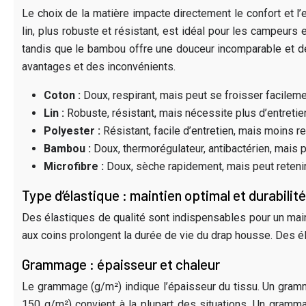
Le choix de la matière impacte directement le confort et l’
lin, plus robuste et résistant, est idéal pour les campeurs 
tandis que le bambou offre une douceur incomparable et des
avantages et des inconvénients.
Coton :
Doux, respirant, mais peut se froisser facilem
Lin :
Robuste, résistant, mais nécessite plus d’entretien
Polyester :
Résistant, facile d’entretien, mais moins re
Bambou :
Doux, thermorégulateur, antibactérien, mais pe
Microfibre :
Doux, sèche rapidement, mais peut retenir
Type d’élastique : maintien optimal et durabilité
Des élastiques de qualité sont indispensables pour un mainti
aux coins prolongent la durée de vie du drap housse. Des él
Grammage : épaisseur et chaleur
Le grammage (g/m²) indique l’épaisseur du tissu. Un gramm
150 g/m²) convient à la plupart des situations. Un gramma