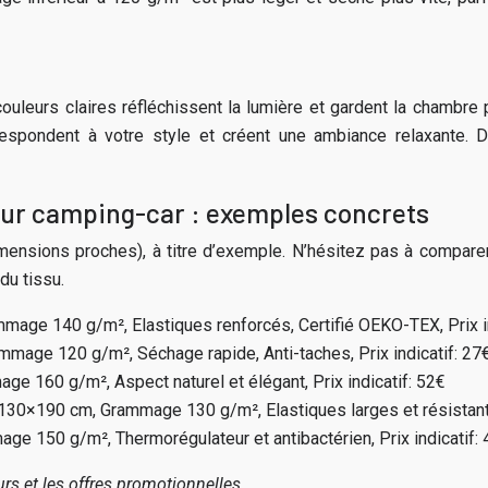
couleurs claires réfléchissent la lumière et gardent la chambre
espondent à votre style et créent une ambiance relaxante. De
our camping-car : exemples concrets
sions proches), à titre d’exemple. N’hésitez pas à comparer le
du tissu.
ge 140 g/m², Elastiques renforcés, Certifié OEKO-TEX, Prix in
age 120 g/m², Séchage rapide, Anti-taches, Prix indicatif: 27
 160 g/m², Aspect naturel et élégant, Prix indicatif: 52€
30×190 cm, Grammage 130 g/m², Elastiques larges et résistants, E
 150 g/m², Thermorégulateur et antibactérien, Prix indicatif:
eurs et les offres promotionnelles.