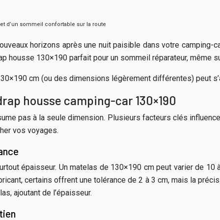
et d’un sommeil confortable sur la route
ouveaux horizons après une nuit paisible dans votre camping-car. 
drap housse 130×190 parfait pour un sommeil réparateur, même su
e 130×190 cm (ou des dimensions légèrement différentes) peut s
e drap housse camping-car 130×190
e pas à la seule dimension. Plusieurs facteurs clés influencent 
cher vos voyages.
rance
urtout épaisseur. Un matelas de 130×190 cm peut varier de 10 à
icant, certains offrent une tolérance de 2 à 3 cm, mais la précis
s, ajoutant de l’épaisseur.
tien