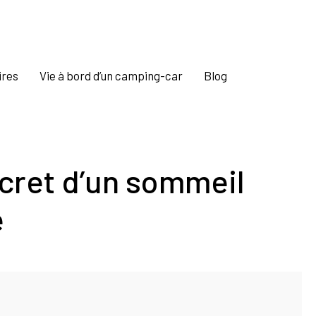
ires
Vie à bord d’un camping-car
Blog
cret d’un sommeil
e