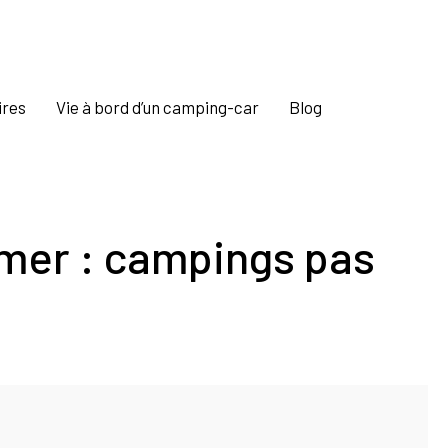
ires
Vie à bord d’un camping-car
Blog
mer : campings pas