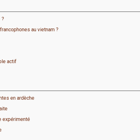
 ?
 francophones au vietnam ?
le actif
antes en ardèche
aite
e expérimenté
e