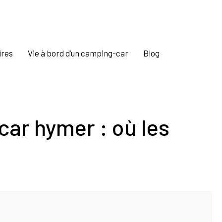
ires
Vie à bord d’un camping-car
Blog
ar hymer : où les