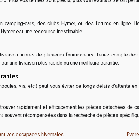
 ». Plus vos termes sont précis, plus vos résultats seront perti
 camping-cars, des clubs Hymer, ou des forums en ligne. Ils 
de Hymer est une ressource inestimable.
ivraison auprès de plusieurs fournisseurs. Tenez compte des 
par une livraison plus rapide ou une meilleure garantie.
urantes
mpoules, vis, etc.) peut vous éviter de longs délais d’attente en
rouver rapidement et efficacement les pièces détachées de car
ont souvent récompensées dans la recherche de pièces spécifiq
dant vos escapades hivernales
Evere