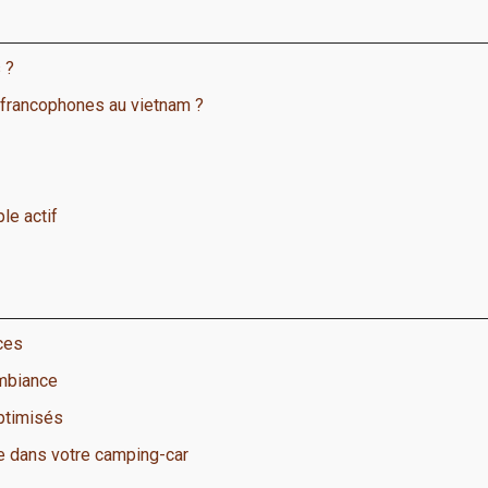
 ?
 francophones au vietnam ?
le actif
ces
ambiance
optimisés
e dans votre camping-car