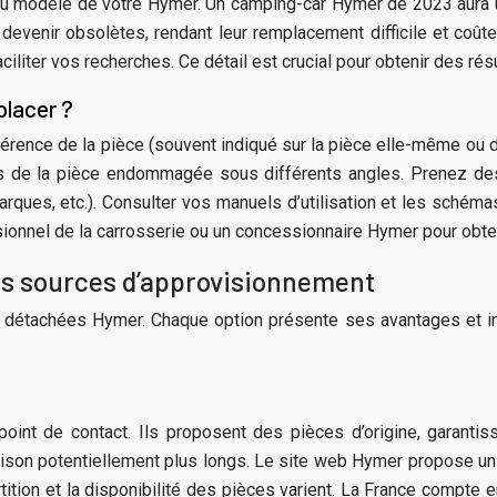
du modèle de votre Hymer. Un camping-car Hymer de 2023 aura u
venir obsolètes, rendant leur remplacement difficile et coût
ciliter vos recherches. Ce détail est crucial pour obtenir des rés
placer ?
érence de la pièce (souvent indiqué sur la pièce elle-même ou da
es de la pièce endommagée sous différents angles. Prenez des
arques, etc.). Consulter vos manuels d’utilisation et les schéma
sionnel de la carrosserie ou un concessionnaire Hymer pour obteni
des sources d’approvisionnement
s détachées Hymer. Chaque option présente ses avantages et inc
nt de contact. Ils proposent des pièces d’origine, garantissa
ison potentiellement plus longs. Le site web Hymer propose un o
tion et la disponibilité des pièces varient. La France compte e